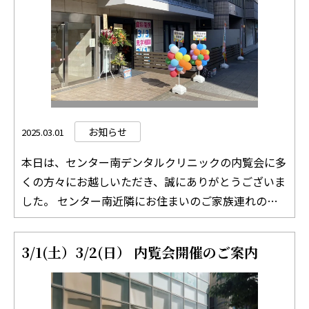
なりやすくなる このような、口腔内のトラブルが起
こりやすくなります。 また、重度の歯周病が早産や
低体重児出産のリスクを高めることも報告されていま
す。 生まれてくる赤ちゃんの健康のためにも、 妊娠
中に一度、お口の中のチェックを受けておくことをお
すすめします。 妊婦歯科健診の概要 ・対象者：横浜
市に住民登録がある妊婦の方 ・受診回数：妊娠中に1
お知らせ
2025.03.01
回（無料） ・おすすめの受診時期：妊娠12週～27週
本日は、センター南デンタルクリニックの内覧会に多
ごろ ・健診内容：歯科医師による視診（虫歯・歯
くの方々にお越しいただき、誠にありがとうございま
石・歯肉の炎症の有無の確認）と、歯科保健指導
した。 センター南近隣にお住まいのご家族連れの方
※レントゲン検査は行いませんので、ご安心くださ
から、80代の方まで、幅広い年齢層の方々にご来場い
い。 ・費用：無料（受診券をお持ちください） 受診
ただきました。また、電車に乗って遠方からお越しく
時に必要なもの ・妊婦歯科健康診査 受診券（母子手
3/1(土）3/2(日） 内覧会開催のご案内
ださった方もいらっしゃり、大変嬉しく思います。 ご
帳と一緒に配布されます） ・母子健康手帳 ・産婦人
来場いただいた皆さまからは、 「女性のドクターで
科の診察券 注意事項 ・健診の結果、治療が必要な場
安心しました！」 「今通っている歯科医院が遠く、
合は、医療保険による治療費がかかります。 ・市外に