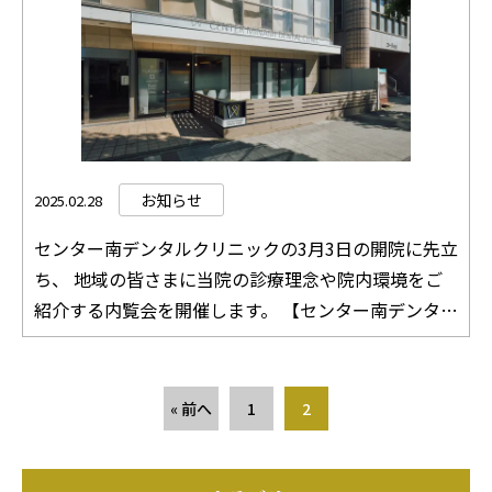
近くで探していました」 「内覧会で事前に院長と話
転出された方は、受診券は使用できません。 ・受診
せるのは安心ですね」 といったお声をたくさんいた
券の交付を受けず、歯科健診を受診した場合の費用の
だいています。また、駅やバスロータリーからのアク
払い戻しは行いません。 ・受診券を利用できる期間
セスの良さについても、多くの方に喜んでいただけま
は、妊娠期間中のみです。出産後は使用できませんの
した。 本日、皆さまとお話をさせていただく中で、
でご注意ください。 参考：横浜市「妊婦歯科健康診
センター南の皆さまの歯やお口の健康への関心の高さ
査」 ご予約について 妊婦歯科健診は予約制です。 ご
を改めて実感しました。 明日はいよいよ内覧会の最
希望の方は、当院までお電話または受付にて「妊婦歯
お知らせ
2025.02.28
終日となります。 ぜひお気軽にお立ち寄りください。
科健診の予約」とお伝えください。 初診の方に限り
センター南デンタルクリニックの3月3日の開院に先立
皆さまとお会いできることを楽しみにしております。
Web予約もご利用いただけます。 ご不明な点がござ
ち、 地域の皆さまに当院の診療理念や院内環境をご
センター南デンタルクリニック 院長 吉竹 絵里 追記
いましたら、どうぞお気軽にお電話でお問い合わせく
紹介する内覧会を開催します。 【センター南デンタル
もとパン屋さんがあったところですね！というお声が
ださい。 TEL：045-511-8312 皆さまの妊娠期間と、
クリニック内覧会】 日時：3月1日（土）、3月2日
けも多くいただきました。 早速、地元の情報を発信
赤ちゃんの健やかな成長をサポートできるよう、 ス
（日） 両日とも 11:00～17:00 ※どなたでもご自由
されているサイトでもご紹介いただき、感謝します。
タッフ一同、丁寧な対応を心がけてまいります。 ど
に見学できます。ご予約は不要です。お好きな時間に
« 前へ
1
2
https://uchino-at.jugem.jp/?eid=1165896
うぞよろしくお願いいたします。 センター南デンタ
ご自由にお入り下さい。 当院は、お一人おひとりの
ルクリニック 院長 吉竹 絵里
ご不安やご要望に寄り添い、安心して来院いただける