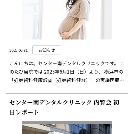
相談については必ず事前にお電話にてご連絡くださ
い。 【矯正歯科専門の歯科医師による診療日のお
知らせ】 センター南デンタルクリニックでは、矯正
歯科専門の医師を招いて診療を行っています。患者様
のご要望に沿うために、矯正を専門とする歯科医師と
連携して治療を行っています。 矯正歯科についてのご
お知らせ
2025.05.31
相談を希望される方は、下記の日時にあわせてご予約
こんにちは。センター南デンタルクリニックです。 こ
いただきますようお願い申し上げます。 6月8日
のたび当院では 2025年6月1日（日）より、 横浜市の
（日） 10:00-15:00 ご不明な点がございましたら、
「妊婦歯科健康診査（妊婦歯科健診）」の実施医療機
どうぞお気軽にお電話でお問い合わせください。
関として、健診の提供を開始いたします。 横浜市にお
TEL：045-511-8312 どうぞよろしくお願いいたしま
住まいの妊婦の方は、当院にて公費（無料）で妊婦歯
す。 センター南デンタルクリニック 院長 吉竹 絵里
センター南デンタルクリニック 内覧会 初
科健診を受けていただけます。 妊娠中は歯と歯ぐき
日レポート
のトラブルが増える時期です 妊娠中は、ホルモンバ
ランスの変化やつわりなどの影響で、 ・歯ぐきが腫
れやすくなる ・歯磨きがおろそかになり、むし歯に