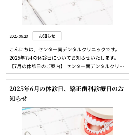
盆休みとなります。 診療時間外の診療について 診療
時間外での診療をご希望の場合は、事前にご相談いた
だければ、できる限り対応させていただきます。 ご相
談については、必ず事前にお電話にてご連絡をお願い
します。 その他ご不明な点がございましたら、お気軽
お知らせ
2025.06.23
にお問い合わせください。 TEL：045-511-8312 ど
こんにちは。センター南デンタルクリニックです。
うぞよろしくお願いいたします。 センター南デンタ
2025年7月の休診日についてお知らせいたします。
ルクリニック 院長 吉竹 絵里
【7月の休診日のご案内】 センター南デンタルクリニ
ックでは、火曜日、土曜日、祝日は休診日となってお
ります。 7月1日（火曜日） 7月5日（土曜日） 7月8日
2025年6月の休診日、矯正歯科診療日のお
（火曜日） 7月12日（土曜日） 7月15日（火曜日） 7
知らせ
月19日（土曜日） 7月20日（日曜日） 7月22日（火曜
日） 7月26日（土曜日） 7月29日（火曜日） ※7月20
日（日曜日）は臨時休診日となります。 診療時間外の
診療について 診療時間外での診療をご希望の場合
は、事前にご相談いただければ、できる限り対応させ