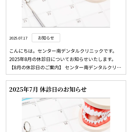
対応させていただきます。 ご相談については、必ず事
前にお電話にてご連絡をお願いします。 その他ご不明
な点がございましたら、お気軽にお問い合わせくださ
い。 TEL：045-511-8312 どうぞよろしくお願いい
たします。 センター南デンタルクリニック 院長 吉
お知らせ
2025.07.17
竹 絵里
こんにちは。センター南デンタルクリニックです。
2025年8月の休診日についてお知らせいたします。
【8月の休診日のご案内】 センター南デンタルクリニ
ックでは、火曜日、土曜日、祝日は休診日となってお
ります。 8月2日（土曜日） 8月5日（火曜日） 8月9日
2025年7月 休診日のお知らせ
（土曜日） 8月11日（月曜日※祝日） 8月12日（火曜
日） 8月13日（水曜日） 8月14日（木曜日） 8月15日
（金曜日） 8月16日（土曜日） 8月19日（火曜日） 8
月23日（土曜日） 8月26日（火曜日） 8月30日（土曜
日） ※8月13日（水曜日）～8月15日（金曜日）はお