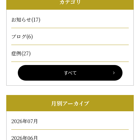
よう 親切丁寧に診療をおこなってまいります。 内覧
カテゴリ
会では、院内設備をご覧いただくとともに、当院の親
しみやすい雰囲気を感じていただければ幸いです。 ご
お知らせ
(17)
来院いただいた皆さまには、温かいホットコーヒーも
ご用意しております。 院長による相談会も実施いたし
ブログ
(6)
ますので、ご家族やご友人とお誘い合わせの上、どう
ぞお気軽にお越しください。 皆様とお会いしてお話
症例
(27)
できることを楽しみにしております。 センター南デ
ンタルクリニック 院長 吉竹絵里 院長吉竹絵里のご
すべて
紹介はこちらをご参照ください 院長・スタッフ紹介
｜センター南デンタルクリニック
月別アーカイブ
2026年07月
2026年06月