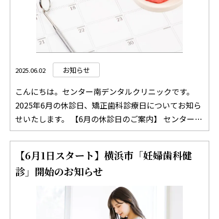
ていただきます。 ご相談については、必ず事前にお電
話にてご連絡をお願いします。 その他ご不明な点がご
ざいましたら、お気軽にお問い合わせください。
TEL：045-511-8312 どうぞよろしくお願いいたしま
す。 センター南デンタルクリニック 院長 吉竹 絵里
お知らせ
2025.06.02
こんにちは。センター南デンタルクリニックです。
2025年6月の休診日、矯正歯科診療日についてお知ら
せいたします。 【6月の休診日のご案内】 センター南
デンタルクリニックでは、火曜日、土曜日、祝日は休
診日となっております。 6月3日（火曜日） 6月7日
【6月1日スタート】横浜市「妊婦歯科健
（土曜日） 6月10日（火曜日） 6月14日（土曜日） 6
診」開始のお知らせ
月17日（火曜日） 6月21日（土曜日） 6月24日（火曜
日） 6月28日（土曜日） 診療時間外の診療について
診療時間外の診療については、事前にご相談いただけ
ればできるかぎり診療させていただいております。 ご